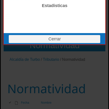
Estadisticas
Cerrar
Normatividad
Alcaldía de Turbo
/
Tributario
/
Normatividad
Normatividad
Fecha
Nombre